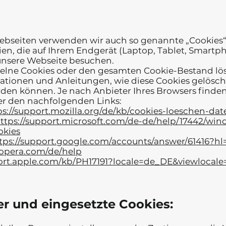
ebseiten verwenden wir auch so genannte „Cookies“.
ien, die auf Ihrem Endgerät (Laptop, Tablet, Smartph
unsere Webseite besuchen.
zelne Cookies oder den gesamten Cookie-Bestand lö
mationen und Anleitungen, wie diese Cookies gelösc
rden können. Je nach Anbieter Ihres Browsers finde
er den nachfolgenden Links:
ps://support.mozilla.org/de/kb/cookies-loeschen-da
ttps://support.microsoft.com/de-de/help/17442/win
okies
tps://support.google.com/accounts/answer/61416?hl
.opera.com/de/help
port.apple.com/kb/PH17191?locale=de_DE&viewlocal
r und eingesetzte Cookies: