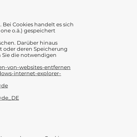
 Bei Cookies handelt es sich
one o.ä.) gespeichert
schen. Darüber hinaus
ht oder deren Speicherung
n Sie die notwendigen
ten-von-websites-entfernen
dows-internet-explorer-
=de
e=de_DE