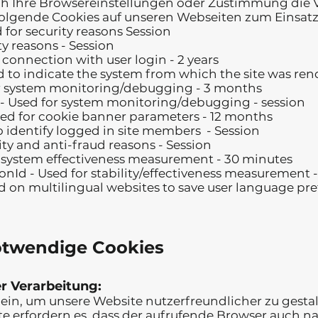
rch Ihre Browsereinstellungen oder Zustimmung die
folgende Cookies auf unseren Webseiten zum Einsa
for security reasons Session
ty reasons - Session
n connection with user login - 2 years
 to indicate the system from which the site was ren
or system monitoring/debugging - 3 months
- Used for system monitoring/debugging - session
sed for cookie banner parameters - 12 months
o identify logged in site members - Session
rity and anti-fraud reasons - Session
r system effectiveness measurement - 30 minutes
onId - Used for stability/effectiveness measurement
 on multilingual websites to save user language pr
otwendige Cookies
r Verarbeitung:
 ein, um unsere Website nutzerfreundlicher zu gesta
ite erfordern es, dass der aufrufende Browser auch 