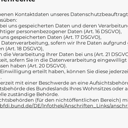
enen Kontaktdaten unseres Datenschutzbeauftragte
usüben:
 bei uns gespeicherten Daten und deren Verarbeitung
htiger personenbezogener Daten (Art. 16 DSGVO),
 uns gespeicherten Daten (Art. 17 DSGVO),
Datenverarbeitung, sofern wir Ihre Daten aufgrund 
n (Art. 18 DSGVO),
die Verarbeitung Ihrer Daten bei uns (Art. 21 DSGV
it, sofern Sie in die Datenverarbeitung eingewillig
sen haben (Art. 20 DSGVO).
 Einwilligung erteilt haben, können Sie diese jederze
.
derzeit mit einer Beschwerde an eine Aufsichtsbehörd
tsbehörde des Bundeslands Ihres Wohnsitzes oder an 
elle zuständige Behörde.
ichtsbehörden (für den nichtöffentlichen Bereich) mi
bfdi.bund.de/DE/Infothek/Anschriften_Links/anschr