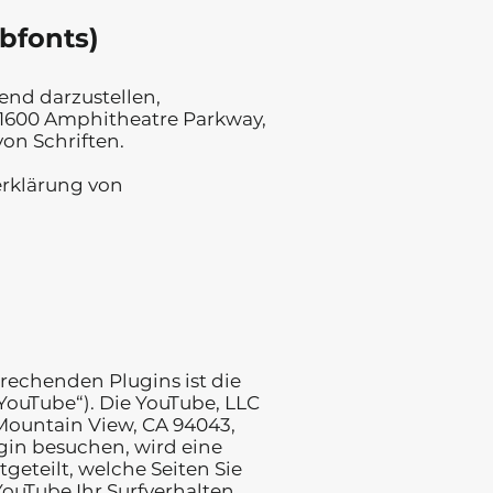
bfonts)
end darzustellen,
(1600 Amphitheatre Parkway,
on Schriften.
rklärung von
prechenden Plugins ist die
YouTube“). Die YouTube, LLC
 Mountain View, CA 94043,
gin besuchen, wird eine
geteilt, welche Seiten Sie
ouTube Ihr Surfverhalten