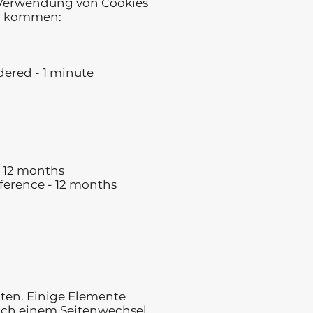
 Verwendung von Cookies
tz kommen:
dered - 1 minute
 - 12 months
eference - 12 months
lten. Einige Elemente
nach einem Seitenwechsel