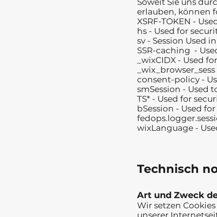
Soweit Sie uns du
erlauben, können 
XSRF-TOKEN - Used 
hs - Used for securi
sv - Session Used i
SSR-caching - Used
_wixCIDX - Used f
_wix_browser_sess 
consent-policy - U
smSession - Used t
TS* - Used for secu
bSession - Used fo
fedops.logger.sessi
wixLanguage - Used
Technisch n
Art und Zweck de
Wir setzen Cookies
unserer Internetse