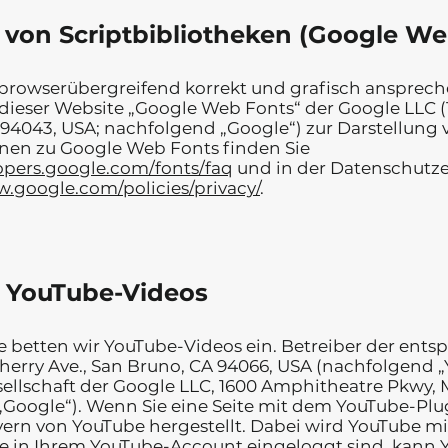
von Scriptbibliotheken (Google We
browserübergreifend korrekt und grafisch ansprech
dieser Website „Google Web Fonts“ der Google LLC 
94043, USA; nachfolgend „Google“) zur Darstellung v
nen zu Google Web Fonts finden Sie
lopers.google.com/fonts/faq
und in der Datenschutze
w.google.com/policies/privacy/
.
e YouTube-Videos
e betten wir YouTube-Videos ein. Betreiber der ents
Cherry Ave., San Bruno, CA 94066, USA (nachfolgend „
esellschaft der Google LLC, 1600 Amphitheatre Pkwy,
Google“). Wenn Sie eine Seite mit dem YouTube-Plu
ern von YouTube hergestellt. Dabei wird YouTube mit
 in Ihrem YouTube-Account eingeloggt sind, kann Y