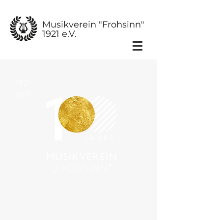
Musikverein
"Frohsinn"
1921 e.V.
1921
-
2021