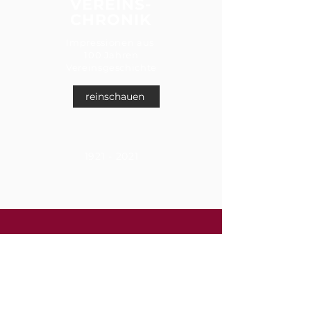
VEREINS-
CHRONIK
Impressionen aus
100 Jahren
Vereinsgeschichte
reinschauen
1921 - 2021
ÜBER UNS
GEMEINSAM / FROHSINN /