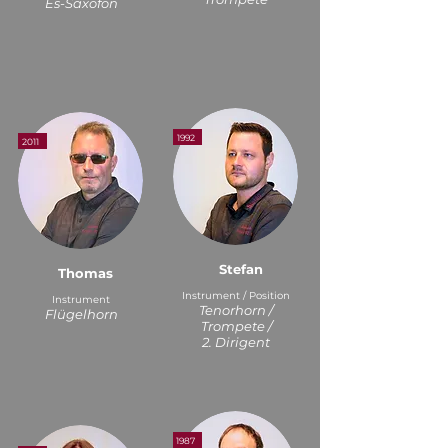
Es-Saxofon
1992
2011
Stefan
Thomas
Instrument / Position
Instrument
Tenorhorn /
Flügelhorn
Trompete /
2. Dirigent
1987