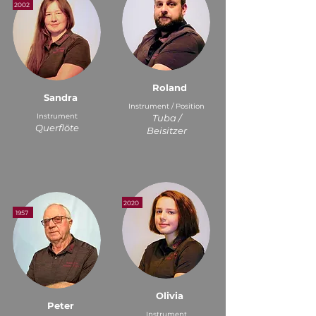
2002
Roland
Sandra
Instrument / Position
Instrument
Tuba /
Querflöte
Beisitzer
2020
1957
Olivia
Peter
Instrument